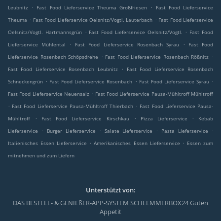
.
.
Leubnitz
Fast Food Lieferservice Theuma Großfriesen
Fast Food Lieferservice
.
.
Theuma
Fast Food Lieferservice Oelsnitz/Vogtl. Lauterbach
Fast Food Lieferservice
.
.
Oelsnitz/Vogtl. Hartmannsgrün
Fast Food Lieferservice Oelsnitz/Vogtl.
Fast Food
.
.
Lieferservice Mühlental
Fast Food Lieferservice Rosenbach Syrau
Fast Food
.
.
Lieferservice Rosenbach Schöpsdrehe
Fast Food Lieferservice Rosenbach Rößnitz
.
Fast Food Lieferservice Rosenbach Leubnitz
Fast Food Lieferservice Rosenbach
.
.
.
Schneckengrün
Fast Food Lieferservice Rosenbach
Fast Food Lieferservice Syrau
.
Fast Food Lieferservice Neuensalz
Fast Food Lieferservice Pausa-Mühltroff Mühltroff
.
.
Fast Food Lieferservice Pausa-Mühltroff Thierbach
Fast Food Lieferservice Pausa-
.
.
.
Mühltroff
Fast Food Lieferservice Kirschkau
Pizza Lieferservice
Kebab
.
.
.
.
Lieferservice
Burger Lieferservice
Salate Lieferservice
Pasta Lieferservice
.
.
Italienisches Essen Lieferservice
Amerikanisches Essen Lieferservice
Essen zum
mitnehmen und zum Liefern
Unterstützt von:
DAS BESTELL- & GENIEßER-APP-SYSTEM SCHLEMMERBOX24 Guten
Appetit