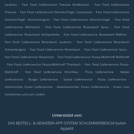
.
.
Leubnitz
Fast Food Lieferservice Theuma Großfriesen
Fast Food Lieferservice
.
.
Theuma
Fast Food Lieferservice Oelsnitz/Vogtl. Lauterbach
Fast Food Lieferservice
.
.
Oelsnitz/Vogtl. Hartmannsgrün
Fast Food Lieferservice Oelsnitz/Vogtl.
Fast Food
.
.
Lieferservice Mühlental
Fast Food Lieferservice Rosenbach Syrau
Fast Food
.
.
Lieferservice Rosenbach Schöpsdrehe
Fast Food Lieferservice Rosenbach Rößnitz
.
Fast Food Lieferservice Rosenbach Leubnitz
Fast Food Lieferservice Rosenbach
.
.
.
Schneckengrün
Fast Food Lieferservice Rosenbach
Fast Food Lieferservice Syrau
.
Fast Food Lieferservice Neuensalz
Fast Food Lieferservice Pausa-Mühltroff Mühltroff
.
.
Fast Food Lieferservice Pausa-Mühltroff Thierbach
Fast Food Lieferservice Pausa-
.
.
.
Mühltroff
Fast Food Lieferservice Kirschkau
Pizza Lieferservice
Kebab
.
.
.
.
Lieferservice
Burger Lieferservice
Salate Lieferservice
Pasta Lieferservice
.
.
Italienisches Essen Lieferservice
Amerikanisches Essen Lieferservice
Essen zum
mitnehmen und zum Liefern
Unterstützt von:
DAS BESTELL- & GENIEßER-APP-SYSTEM SCHLEMMERBOX24 Guten
Appetit