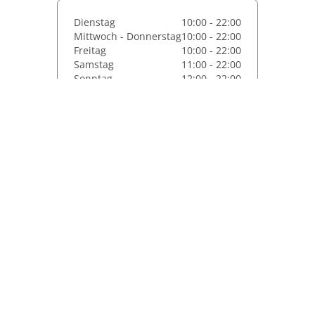
Dienstag
10:00 - 22:00
Mittwoch - Donnerstag
10:00 - 22:00
Freitag
10:00 - 22:00
Samstag
11:00 - 22:00
Sonntag
12:00 - 22:00
Montag
10:00 - 22:00
Menü & Bestellen
Essenslieferung In Plauen
Suchst du nach einem Essens-Lieferservice in der nähe
Plauen? Nicht jeder hat die Zeit und die Lust, leckeres
Essen zuzubereiten.