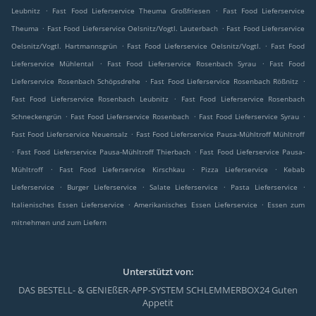
.
.
Leubnitz
Fast Food Lieferservice Theuma Großfriesen
Fast Food Lieferservice
.
.
Theuma
Fast Food Lieferservice Oelsnitz/Vogtl. Lauterbach
Fast Food Lieferservice
.
.
Oelsnitz/Vogtl. Hartmannsgrün
Fast Food Lieferservice Oelsnitz/Vogtl.
Fast Food
.
.
Lieferservice Mühlental
Fast Food Lieferservice Rosenbach Syrau
Fast Food
.
.
Lieferservice Rosenbach Schöpsdrehe
Fast Food Lieferservice Rosenbach Rößnitz
.
Fast Food Lieferservice Rosenbach Leubnitz
Fast Food Lieferservice Rosenbach
.
.
.
Schneckengrün
Fast Food Lieferservice Rosenbach
Fast Food Lieferservice Syrau
.
Fast Food Lieferservice Neuensalz
Fast Food Lieferservice Pausa-Mühltroff Mühltroff
.
.
Fast Food Lieferservice Pausa-Mühltroff Thierbach
Fast Food Lieferservice Pausa-
.
.
.
Mühltroff
Fast Food Lieferservice Kirschkau
Pizza Lieferservice
Kebab
.
.
.
.
Lieferservice
Burger Lieferservice
Salate Lieferservice
Pasta Lieferservice
.
.
Italienisches Essen Lieferservice
Amerikanisches Essen Lieferservice
Essen zum
mitnehmen und zum Liefern
Unterstützt von:
DAS BESTELL- & GENIEßER-APP-SYSTEM SCHLEMMERBOX24 Guten
Appetit