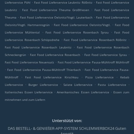
.
.
Lieferservice Pöhl
Fast Food Lieferservice Leubnitz Rößnitz
Fast Food Lieferservice
.
.
Leubnitz
Fast Food Lieferservice Theuma Großfriesen
Fast Food Lieferservice
.
.
Theuma
Fast Food Lieferservice Oelsnitz/Vogtl. Lauterbach
Fast Food Lieferservice
.
.
Oelsnitz/Vogtl. Hartmannsgrün
Fast Food Lieferservice Oelsnitz/Vogtl.
Fast Food
.
.
Lieferservice Mühlental
Fast Food Lieferservice Rosenbach Syrau
Fast Food
.
.
Lieferservice Rosenbach Schöpsdrehe
Fast Food Lieferservice Rosenbach Rößnitz
.
Fast Food Lieferservice Rosenbach Leubnitz
Fast Food Lieferservice Rosenbach
.
.
.
Schneckengrün
Fast Food Lieferservice Rosenbach
Fast Food Lieferservice Syrau
.
Fast Food Lieferservice Neuensalz
Fast Food Lieferservice Pausa-Mühltroff Mühltroff
.
.
Fast Food Lieferservice Pausa-Mühltroff Thierbach
Fast Food Lieferservice Pausa-
.
.
.
Mühltroff
Fast Food Lieferservice Kirschkau
Pizza Lieferservice
Kebab
.
.
.
.
Lieferservice
Burger Lieferservice
Salate Lieferservice
Pasta Lieferservice
.
.
Italienisches Essen Lieferservice
Amerikanisches Essen Lieferservice
Essen zum
mitnehmen und zum Liefern
Unterstützt von:
DAS BESTELL- & GENIEßER-APP-SYSTEM SCHLEMMERBOX24 Guten
Appetit